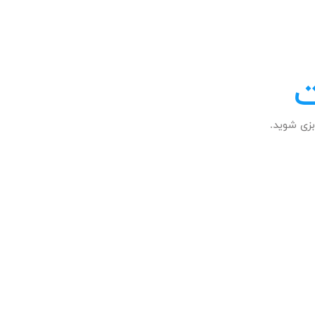
ت
زی شوید.