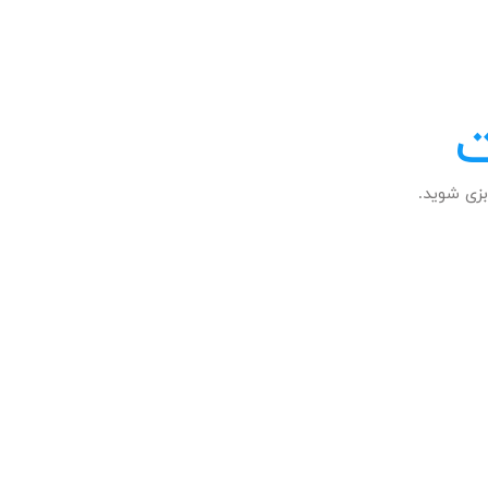
ت
زی شوید.