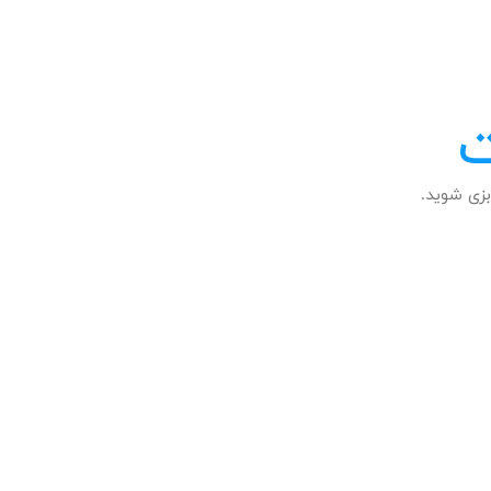
ت
زی شوید.