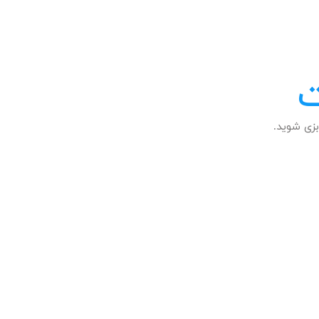
ت
زی شوید.