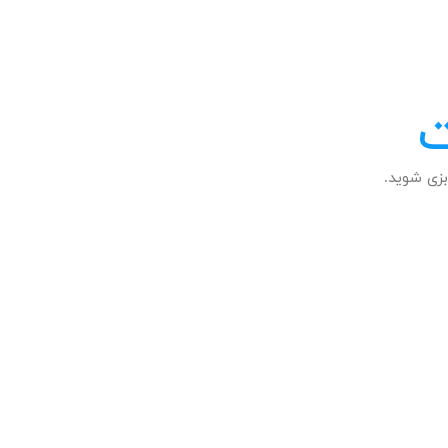
ت
زی شوید.