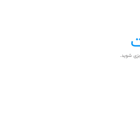
ت
زی شوید.